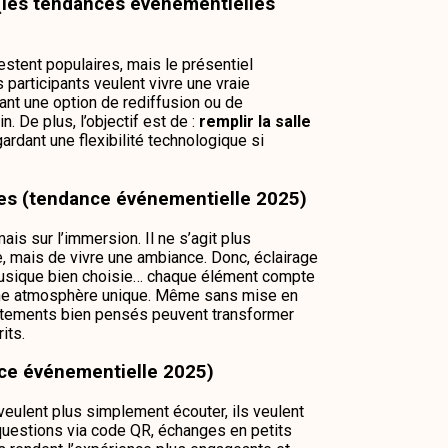
 (les tendances événementielles
estent populaires, mais le présentiel
es participants veulent vivre une vraie
yant une option de rediffusion ou de
n. De plus, l’objectif est de :
remplir la salle
gardant une flexibilité technologique si
ves (tendance événementielle 2025)
s sur l’immersion. Il ne s’agit plus
, mais de vivre une ambiance. Donc, éclairage
musique bien choisie… chaque élément compte
 une atmosphère unique. Même sans mise en
stements bien pensés peuvent transformer
its.
ance événementielle 2025)
e veulent plus simplement écouter, ils veulent
 questions via code QR, échanges en petits